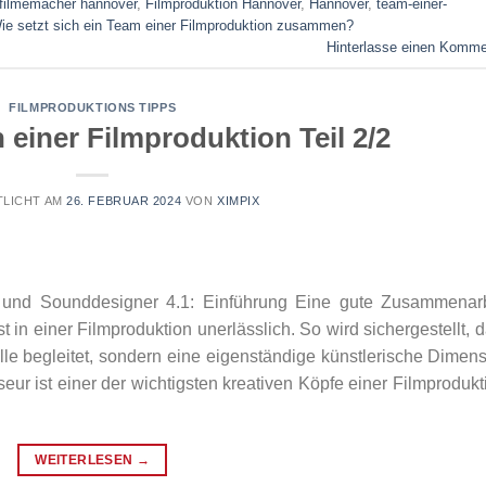
filmemacher hannover
,
Filmproduktion Hannover
,
Hannover
,
team-einer-
ie setzt sich ein Team einer Filmproduktion zusammen?
Hinterlasse einen Komme
FILMPRODUKTIONS TIPPS
einer Filmproduktion Teil 2/2
LICHT AM
26. FEBRUAR 2024
VON
XIMPIX
und Sounddesigner 4.1: Einführung Eine gute Zusammenarb
in einer Filmproduktion unerlässlich. So wird sichergestellt, 
lle begleitet, sondern eine eigenständige künstlerische Dimen
eur ist einer der wichtigsten kreativen Köpfe einer Filmprodukt
WEITERLESEN
→