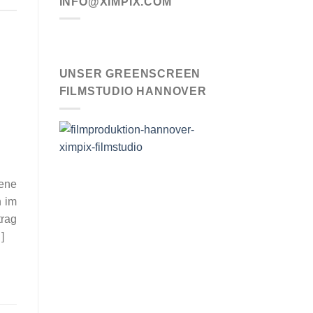
INFO@XIMPIX.COM
UNSER GREENSCREEN
FILMSTUDIO HANNOVER
ene
n im
trag
]