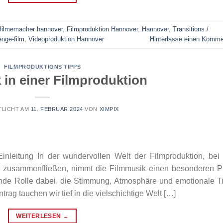
filmemacher hannover
,
Filmproduktion Hannover
,
Hannover
,
Transitions /
enge-film
,
Videoproduktion Hannover
Hinterlasse einen Komme
FILMPRODUKTIONS TIPPS
 in einer Filmproduktion
TLICHT AM
11. FEBRUAR 2024
VON
XIMPIX
inleitung In der wundervollen Welt der Filmproduktion, bei
os zusammenfließen, nimmt die Filmmusik einen besonderen P
ende Rolle dabei, die Stimmung, Atmosphäre und emotionale T
trag tauchen wir tief in die vielschichtige Welt […]
WEITERLESEN
→