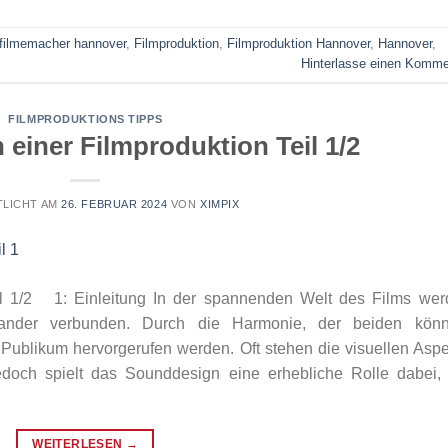
filmemacher hannover
,
Filmproduktion
,
Filmproduktion Hannover
,
Hannover
,
Hinterlasse einen Komme
FILMPRODUKTIONS TIPPS
einer Filmproduktion Teil 1/2
LICHT AM
26. FEBRUAR 2024
VON
XIMPIX
il 1/2 1: Einleitung In der spannenden Welt des Films wer
inander verbunden. Durch die Harmonie, der beiden könn
Publikum hervorgerufen werden. Oft stehen die visuellen Asp
edoch spielt das Sounddesign eine erhebliche Rolle dabei,
WEITERLESEN
→