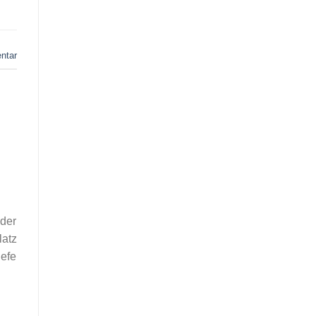
ntar
 der
latz
iefe