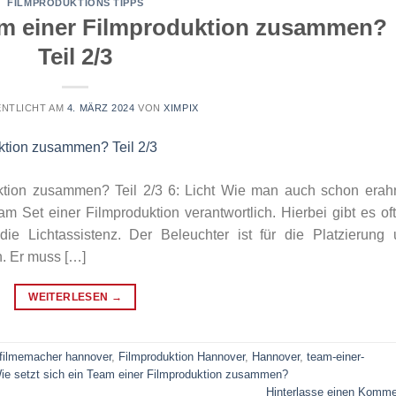
FILMPRODUKTIONS TIPPS
eam einer Filmproduktion zusammen?
Teil 2/3
NTLICHT AM
4. MÄRZ 2024
VON
XIMPIX
uktion zusammen? Teil 2/3 6: Licht Wie man auch schon era
 am Set einer Filmproduktion verantwortlich. Hierbei gibt es of
e Lichtassistenz. Der Beleuchter ist für die Platzierung 
h. Er muss […]
WEITERLESEN
→
filmemacher hannover
,
Filmproduktion Hannover
,
Hannover
,
team-einer-
ie setzt sich ein Team einer Filmproduktion zusammen?
Hinterlasse einen Komme