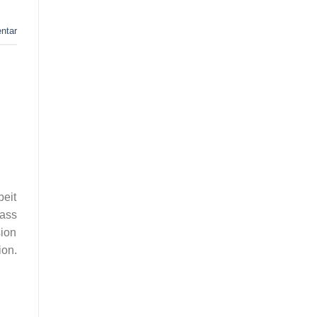
ntar
eit
dass
sion
ion.