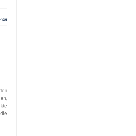
ntar
den
en,
ekte
 die