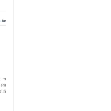
ntar
chen
dem
d in