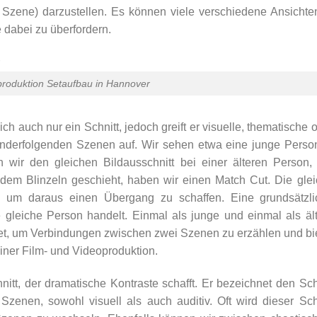
r Szene) darzustellen. Es können viele verschiedene Ansichte
 dabei zu überfordern.
roduktion Setaufbau in Hannover
ch auch nur ein Schnitt, jedoch greift er visuelle, thematische 
anderfolgenden Szenen auf. Wir sehen etwa eine junge Perso
 wir den gleichen Bildausschnitt bei einer älteren Person,
 dem Blinzeln geschieht, haben wir einen Match Cut. Die gle
 um daraus einen Übergang zu schaffen. Eine grundsätzli
gleiche Person handelt. Einmal als junge und einmal als äl
det, um Verbindungen zwischen zwei Szenen zu erzählen und bi
einer Film- und Videoproduktion.
itt, der dramatische Kontraste schafft. Er bezeichnet den Sch
zenen, sowohl visuell als auch auditiv. Oft wird dieser Sch