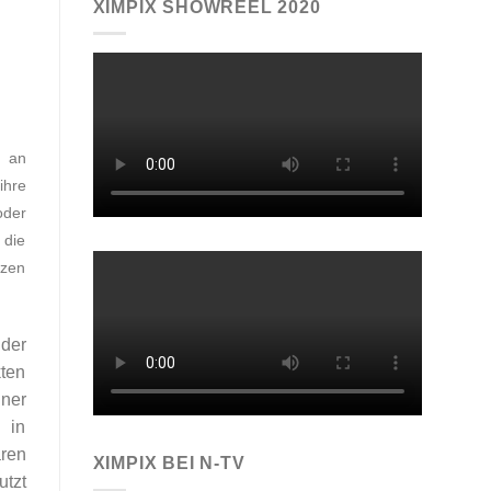
XIMPIX SHOWREEL 2020
e an
ihre
oder
 die
tzen
 der
kten
ner
 in
aren
XIMPIX BEI N-TV
utzt