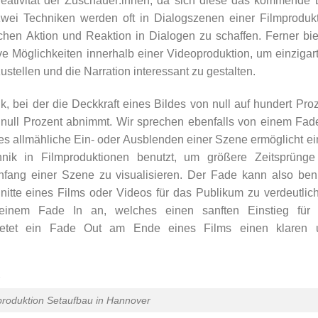
reativität der Zuschauer:innen, da sich diese das kommende 
zwei Techniken werden oft in Dialogszenen einer Filmproduk
hen Aktion und Reaktion in Dialogen zu schaffen. Ferner bi
ve Möglichkeiten innerhalb einer Videoproduktion, um einzigar
tellen und die Narration interessant zu gestalten.
 bei der die Deckkraft eines Bildes von null auf hundert Pro
null Prozent abnimmt. Wir sprechen ebenfalls von einem Fad
es allmähliche Ein- oder Ausblenden einer Szene ermöglicht e
nik in Filmproduktionen benutzt, um größere Zeitsprünge
nfang einer Szene zu visualisieren. Der Fade kann also ben
itte eines Films oder Videos für das Publikum zu verdeutlic
inem Fade In an, welches einen sanften Einstieg für 
bietet ein Fade Out am Ende eines Films einen klaren 
roduktion Setaufbau in Hannover