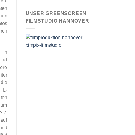
hen,
ten
UNSER GREENSCREEN
, um
FILMSTUDIO HANNOVER
ntes
urch
 in
und
tere
iter
 die
n L-
nten
zum
e 2,
 auf
und