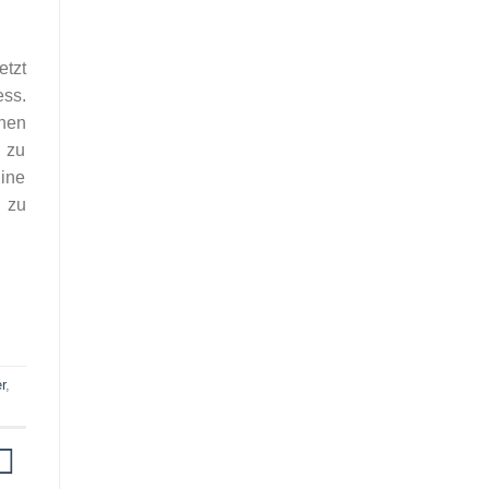
etzt
ess.
nen
 zu
Eine
 zu
r
,