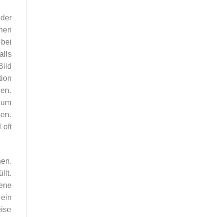
 der
inen
 bei
lls
ild
ion
len.
, um
en.
 oft
en.
llt.
zene
 ein
eise