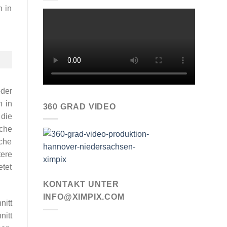
n in
oder
n in
360 GRAD VIDEO
 die
iche
che
tere
etet
KONTAKT UNTER
INFO@XIMPIX.COM
nitt
nitt