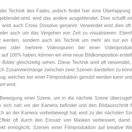
 der Technik des Fades, jedoch findet hier eine Überlappung
geblendet wird, wird das andere ausgeblendet. Dies schafft e
wird auch Cross Dissolve genannt. Verwendet wird dies oft
er auch um das Vergehen von Zeit zu visualisieren. Ebenfa
t werden, sondern auch als Technik um mehr als nur ein B
wei oder mehrere Videospuren bei einer Videoprodukt
t auf 100% haben, können wir eine neue Bildkomposition erstel
Bilder gleichzeitig sehen. Diese Technik wird oft verwendet
uch Zusammenhänge zwischen zwei Szenen darstellen zu könn
eug, welches bei einer Filmproduktion genutzt werden kann und
rt wird.
e Bewegung einer Szene, um in die nächste Szene überzugeh
 sich nah vor der Kamera befindet und den Bildausschnitt fü
ch an der Kamera vorbeibewegt hat, wird zu der nächsten S
Effekt oft durch den Einsatz von Masken verbessert, damit
ekt ermöglicht, Szenen einer Filmproduktion auf kreative W