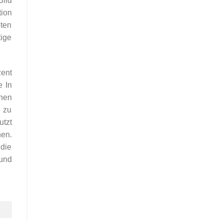
Bild
tion
eten
tige
zent
e In
inen
 zu
utzt
hen.
die
und