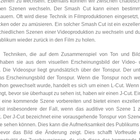
Szenen zu wechseln. Ebenfalls können wir zwischen chaotisc
amen Szenen wechseln. Der Smash Cut kann einen bestimm
uern. Oft wird diese Technik in Filmproduktionen eingesetzt
ken oder zu amüsieren. Ein solcher Smash Cut ist ein exzelle
chiedlichen Szenen einer Videoproduktion zu wechseln und d
blikum wieder zurück in den Film zu holen.
 Techniken, die auf dem Zusammenspiel von Ton und Bild
ben sie aus dem visuellen Erscheinungsbild der Video- 
 Die Videospur liegt grundsätzlich über der Tonspur. Der un
as Erscheinungsbild der Tonspur. Wenn die Tonspur noch we
chon gewechselt wurde, handelt es sich um einen L-Cut. Wenn
t, bevor sie überhaupt zu sehen ist, haben wir einen J-Cut. Ei
f eine kommende Szene vorbereiten und bietet einen exzelle
st insbesondere der Fall, wenn das auditive von Szene 1 
t. Der J-Cut bezeichnet eine vorausgehende Tonspur von Szen
ne sehen können. Dies kann die Aufmerksamkeit des Publikums
vor das Bild die Änderung zeigt. Dies schafft Vorfreude 