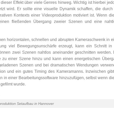
ieser Effekt über viele Genres hinweg. Wichtig ist hierbei jed
tzt wird. Er sollte eine visuelle Dynamik schaffen, die durch
tiven Kontexts einer Videoproduktion motiviert ist. Wenn di
er einen fließenden Übergang zweier Szenen und eine nahtl
en horizontalen, schnellen und abrupten Kameraschwenk in e
ng viel Bewegungsunschärfe erzeugt, kann ein Schnitt in 
können zwei Szenen nahtlos aneinander geschnitten werden.
e zu einer Szene hinzu und kann einen energetischen Überg
ongeladenen Szenen und bei dramatischen Wendungen verwend
sion und ein gutes Timing des Kameramanns. Inzwischen gib
 in einer Bearbeitungssoftware hinzuzufügen, selbst wenn di
 gefilmt wurde.
roduktion Setaufbau in Hannover