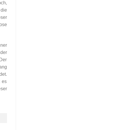
och,
 die
eser
ose
iner
der
 Der
ang
et.
t es
eser