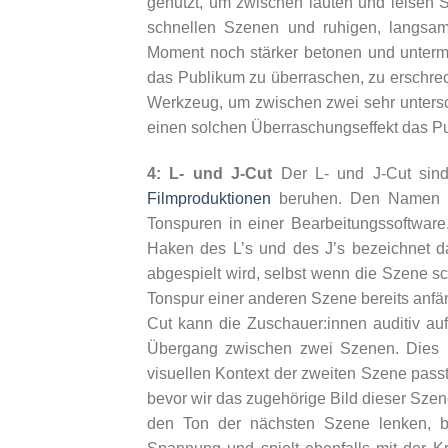
genutzt, um zwischen lauten und leisen 
schnellen Szenen und ruhigen, langs
Moment noch stärker betonen und unterma
das Publikum zu überraschen, zu erschrec
Werkzeug, um zwischen zwei sehr unters
einen solchen Überraschungseffekt das Pu
4: L- und J-Cut
Der L- und J-Cut sind
Filmproduktionen
beruhen. Den Namen ha
Tonspuren in einer Bearbeitungssoftware.
Haken des L’s und des J’s bezeichnet d
abgespielt wird, selbst wenn die Szene s
Tonspur einer anderen Szene bereits anfäng
Cut kann die Zuschauer:innen auditiv au
Übergang zwischen zwei Szenen. Dies i
visuellen Kontext der zweiten Szene pass
bevor wir das zugehörige Bild dieser Sze
den Ton der nächsten Szene lenken, be