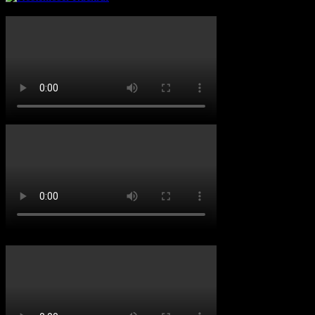
Ximpix Showreel 2020
Ximpix bei N-TV