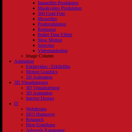
Imagefilm Produktion
Musikvideo Produktion
360 Grad Foto
Messefilm
Postproduktion
Regisseur
Bullet Time Effekt
Slow Motion
Sprecher
Videomarketing
Image Column
Animation
Erklärvideo / Erklärfilm
Motion Graphics
2D Animation
3D Visualisierung
3D Visualisierung
3D Animation
Interior Design
IT
Webdesign
SEO Hannover
Relaunch
Blog Erstellung
Adwords Kampagne