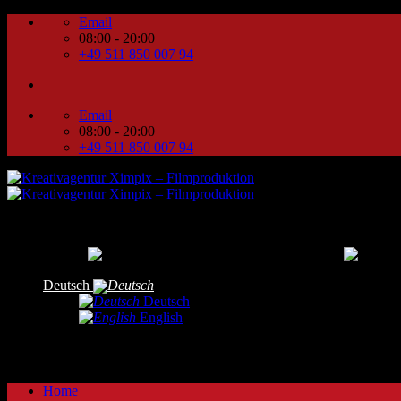
Zum
Email
Inhalt
08:00 - 20:00
springen
+49 511 850 007 94
Email
08:00 - 20:00
+49 511 850 007 94
Deutsch
Deutsch
English
Home