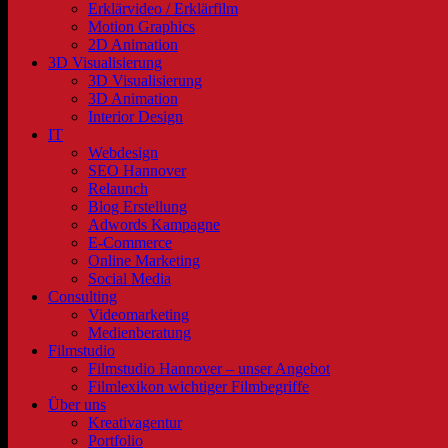
Erklärvideo / Erklärfilm
Motion Graphics
2D Animation
3D Visualisierung
3D Visualisierung
3D Animation
Interior Design
IT
Webdesign
SEO Hannover
Relaunch
Blog Erstellung
Adwords Kampagne
E-Commerce
Online Marketing
Social Media
Consulting
Videomarketing
Medienberatung
Filmstudio
Filmstudio Hannover – unser Angebot
Filmlexikon wichtiger Filmbegriffe
Über uns
Kreativagentur
Portfolio