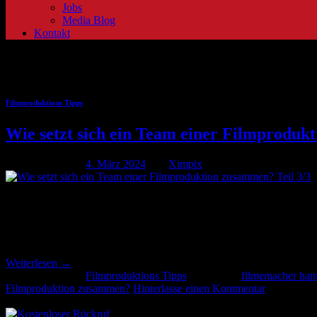
Jobs
Media Blog
Kontakt
Schlagwort-Archive:
team-einer
Filmproduktions Tipps
Wie setzt sich ein Team einer Filmproduk
Veröffentlicht am
4. März 2024
von
Ximpix
04
März
Wie setzt sich ein Team einer Filmproduktion zusammen? Teil 3/3 1
mit dem Regisseur zusammen, um die passende Garderobe für einen Cha
Weiterlesen
→
Veröffentlicht am
Filmproduktions Tipps
|
Markiert
filmemacher han
Filmproduktion zusammen?
Hinterlasse einen Kommentar
Rückruf anfordern