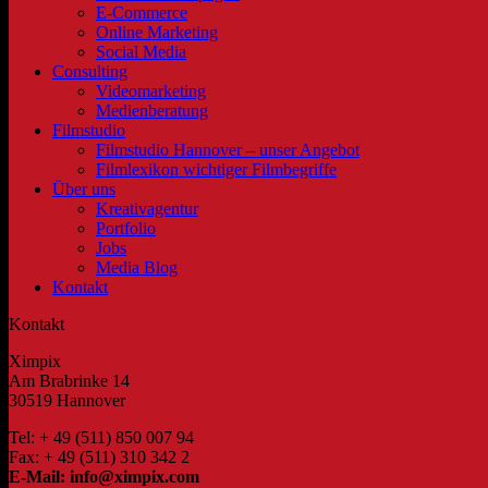
E-Commerce
Online Marketing
Social Media
Consulting
Videomarketing
Medienberatung
Filmstudio
Filmstudio Hannover – unser Angebot
Filmlexikon wichtiger Filmbegriffe
Über uns
Kreativagentur
Portfolio
Jobs
Media Blog
Kontakt
Kontakt
Ximpix
Am Brabrinke 14
30519 Hannover
Tel: + 49 (511) 850 007 94
Fax: + 49 (511) 310 342 2
E-Mail: info@ximpix.com