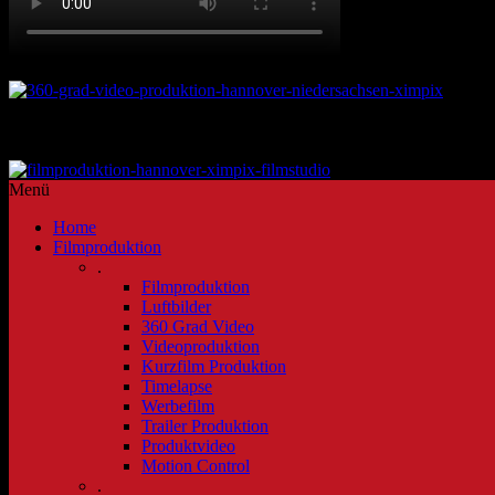
360 Grad Video
Kontakt unter info@ximpix.com
unser Greenscreen Filmstudio Hannover
Menü
Home
Filmproduktion
.
Filmproduktion
Luftbilder
360 Grad Video
Videoproduktion
Kurzfilm Produktion
Timelapse
Werbefilm
Trailer Produktion
Produktvideo
Motion Control
.