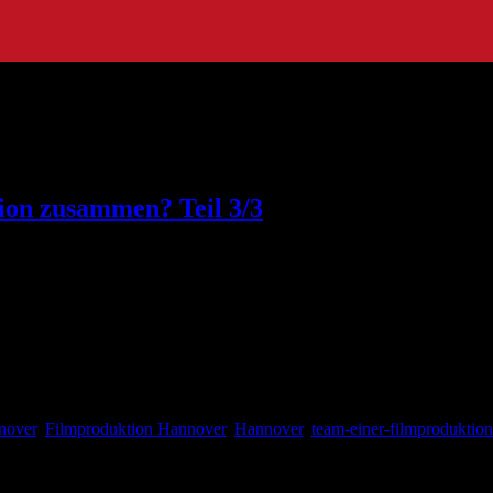
-filmproduktion-teil-3-3
tion zusammen? Teil 3/3
1: Kostüm und Make-up Diese Abteilung spielt eine wesentliche Rolle 
rakter auszuwählen. Er interpretiert die Charakterbeschreibung eines
nover
,
Filmproduktion Hannover
,
Hannover
,
team-einer-filmproduktion-