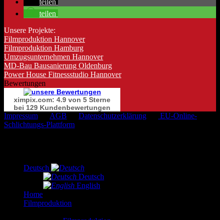
teilen
teilen
Unsere Projekte:
Filmproduktion Hannover
Filmproduktion Hamburg
Umzugsunternehmen Hannover
MD-Bau Bausanierung Oldenburg
Power House Fitnessstudio Hannover
Bewertungen
ximpix.com: 4.9 von 5 Sterne
bei 129 Kundenbewertungen
Impressum
AGB
Datenschutzerklärung
EU-Online-
Schlichtungs-Plattform
Copyright 2026 ©
Ximpix
Deutsch
Deutsch
English
Home
Filmproduktion
.