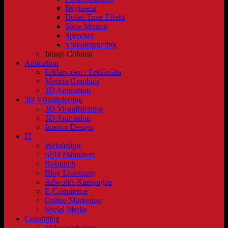
Regisseur
Bullet Time Effekt
Slow Motion
Sprecher
Videomarketing
Image Column
Animation
Erklärvideo / Erklärfilm
Motion Graphics
2D Animation
3D Visualisierung
3D Visualisierung
3D Animation
Interior Design
IT
Webdesign
SEO Hannover
Relaunch
Blog Erstellung
Adwords Kampagne
E-Commerce
Online Marketing
Social Media
Consulting
Videomarketing