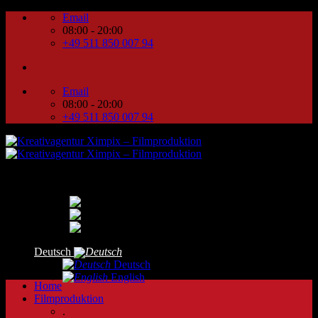
Zum
Email
Inhalt
08:00 - 20:00
springen
+49 511 850 007 94
Email
08:00 - 20:00
+49 511 850 007 94
Deutsch
Deutsch
English
Home
Filmproduktion
.