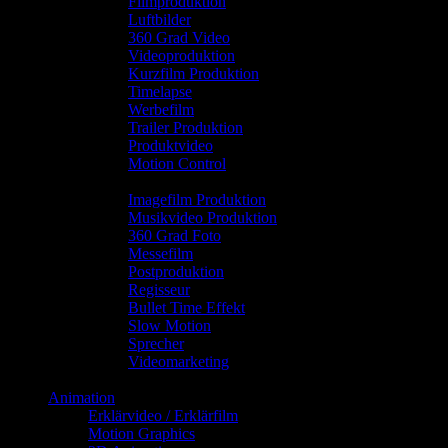
Filmproduktion
Luftbilder
360 Grad Video
Videoproduktion
Kurzfilm Produktion
Timelapse
Werbefilm
Trailer Produktion
Produktvideo
Motion Control
.
Imagefilm Produktion
Musikvideo Produktion
360 Grad Foto
Messefilm
Postproduktion
Regisseur
Bullet Time Effekt
Slow Motion
Sprecher
Videomarketing
Image Column
Animation
Erklärvideo / Erklärfilm
Motion Graphics