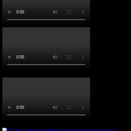
Ximpix bei N-TV
360 Grad Video