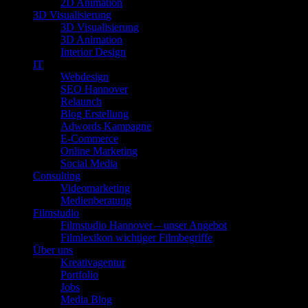
2D Animation
3D Visualisierung
3D Visualisierung
3D Animation
Interior Design
IT
Webdesign
SEO Hannover
Relaunch
Blog Erstellung
Adwords Kampagne
E-Commerce
Online Marketing
Social Media
Consulting
Videomarketing
Medienberatung
Filmstudio
Filmstudio Hannover – unser Angebot
Filmlexikon wichtiger Filmbegriffe
Über uns
Kreativagentur
Portfolio
Jobs
Media Blog