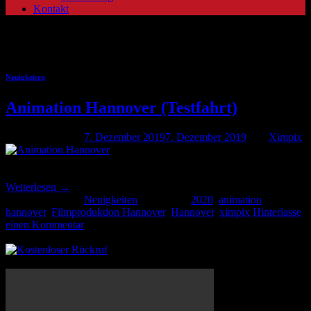
Kontakt
Schlagwort-Archive:
ximpix
Neuigkeiten
Animation Hannover (Testfahrt)
Veröffentlicht am
7. Dezember 2019
7. Dezember 2019
von
Ximpix
07
Dez.
Weiterlesen
→
Veröffentlicht am
Neuigkeiten
|
Markiert
2020
,
animation
hannover
,
Filmproduktion Hannover
,
Hannover
,
ximpix
Hinterlasse
einen Kommentar
Rückruf anfordern
Ximpix Showreel 2020