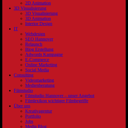
2D Animation
3D Visualisierung
3D Visualisierung
3D Animation
Interior Design
IT
Webdesign
SEO Hannover
Relaunch
Blog Erstellung
Adwords Kampagne
E-Commerce
Online Marketing
Social Media
Consulting
Videomarketing
Medienberatung
Filmstudio
Filmstudio Hannover – unser Angebot
Filmlexikon wichtiger Filmbegriffe
Über uns
Kreativagentur
Portfolio
Jobs
Media Blog