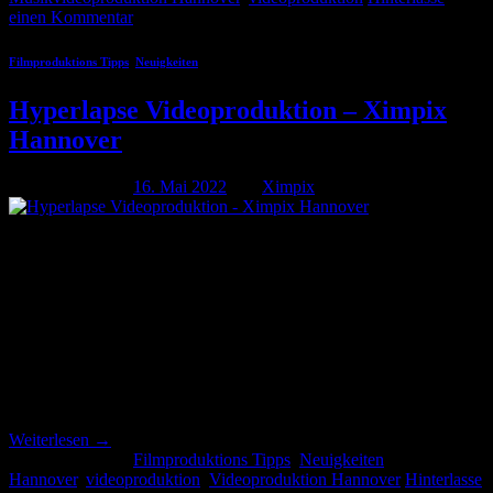
einen Kommentar
Filmproduktions Tipps
,
Neuigkeiten
Hyperlapse Videoproduktion – Ximpix
Hannover
Veröffentlicht am
16. Mai 2022
von
Ximpix
16
Mai
Videoproduktion Hannover / Hyperlapse by Kreativagentur Ximpix
Wir haben für Euch die schönsten Hyperlapse-Aufnahmen aus
unseren Videoproduktionen zusammengestellt und möchten Euch
nun die Zusammenfassung als Kurzfilm präsentieren. Von Hannover
über Malaysia bis hin zu Dubai! Kein Weg ist zu weit um mit einer
Drohne hinzufliegen. Wie eine Videoproduktion / Hyperlapse-
Produktion so funktioniert, könnt Ihr direkt […]
Weiterlesen
→
Veröffentlicht am
Filmproduktions Tipps
,
Neuigkeiten
|
Markiert
Hannover
,
videoproduktion
,
Videoproduktion Hannover
Hinterlasse