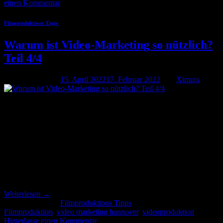
einen Kommentar
Filmproduktions Tipps
Warum ist Video-Marketing so nützlich?
Teil 4/4
Veröffentlicht am
15. April 2022
17. Februar 2022
von
Ximpix
15
Apr.
Warum ist Video-Marketing so nützlich? Teil 4 von 4 Zielsetzungen
– was wird beabsichtigt? Der Teil 4 beinhaltet das wichtige Thema
Zielsetzungen im Video-Marketing. Im Vorfeld müssen unbedingt
Ziele klar definiert werden. Generell werden zwischen Branding-
und Performance-Zielen unterschieden. Im Branding geht es darum,
Aufmerksamkeit und Interesse für das Unternehmen oder der Marke
zu erzeugen. […]
Weiterlesen
→
Veröffentlicht am
Filmproduktions Tipps
|
Markiert
Filmproduktion
,
video marketing hannover
,
videoproduktion
Hinterlasse einen Kommentar