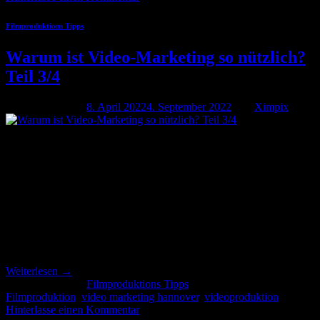
Filmproduktions Tipps
Warum ist Video-Marketing so nützlich?
Teil 3/4
Veröffentlicht am
8. April 2022
4. September 2022
von
Ximpix
08
Apr.
Warum ist Video-Marketing so nützlich? Teil 3 von 4 Video-
Plattformen – welche eignen sich am besten? Im Teil 3 wird u.a. die
Frage behandelt welche Video-Plattformen geeignet sind. Video-
Marketing wird unter anderem auf YouTube, Facebook und
Instagram betrieben. Das Videoportal YouTube ist nach Google die
beliebteste und zweitgrößte Suchmaschine im Internet. Die Plattform
ist vielseitig, […]
Weiterlesen
→
Veröffentlicht am
Filmproduktions Tipps
|
Markiert
Filmproduktion
,
video marketing hannover
,
videoproduktion
Hinterlasse einen Kommentar