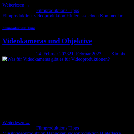
Weiterlesen
→
Veröffentlicht am
Filmproduktions Tipps
|
Markiert
Filmproduktion
,
videoproduktion
Hinterlasse einen Kommentar
Filmproduktions Tipps
Videokameras und Objektive
Veröffentlicht am
24. Februar 2023
21. Februar 2023
von
Ximpix
24
Feb.
Was für Videokameras gibt es für Videoproduktionen? Actioncam:
Actionkameras sind kleine robuste Videokameras, die am besten für
Abenteuer und Sportaufnahmen bei Videoproduktionen benutzt
werden können. Der Vorteil ist, dass sie auch mal dreckig werden
oder runterfallen können ohne beschädigt zu werden. Der Vorreiter
ist die bekannte GoPro, man kann sie z.B. an einem Helm, Lenkrad
[…]
Weiterlesen
→
Veröffentlicht am
Filmproduktions Tipps
|
Markiert
Musikvideoproduktion Hannover
,
videoproduktion
Hinterlasse