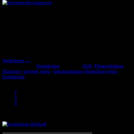
12
Dez.
Schon bald ist Silvester 2020 und es beginnt das neue Jahr 2020.
Viele Marketer und Agenturen verschicken Grüße und Wünsche
zum Jahreswechsel als Newsletter mit einfachen – leider auch oft
ungelesenen – Botschaften. Mit einem von uns erstellten Video mit
Ihrem Logo / Brand und individuellen Neujahrswünschen sorgen
Sie für Aufmerksamkeit und bleiben in Erinnerung […]
Weiterlesen
→
Veröffentlicht am
Neuigkeiten
|
Markiert
2020
,
Filmproduktion
,
Hannover
,
silvester video
,
videoproduktion
Hinterlasse einen
Kommentar
1
2
3
4
Rückruf anfordern
Ximpix Showreel 2020