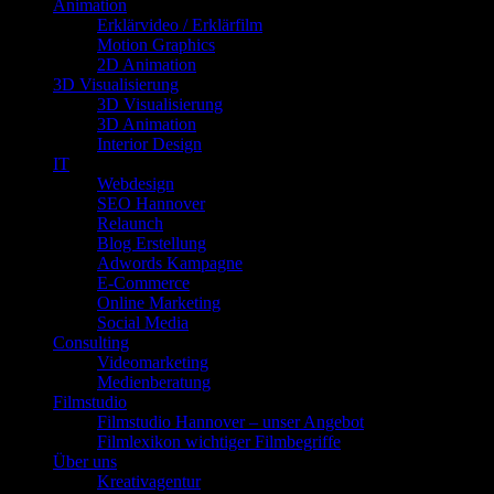
Animation
Erklärvideo / Erklärfilm
Motion Graphics
2D Animation
3D Visualisierung
3D Visualisierung
3D Animation
Interior Design
IT
Webdesign
SEO Hannover
Relaunch
Blog Erstellung
Adwords Kampagne
E-Commerce
Online Marketing
Social Media
Consulting
Videomarketing
Medienberatung
Filmstudio
Filmstudio Hannover – unser Angebot
Filmlexikon wichtiger Filmbegriffe
Über uns
Kreativagentur