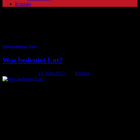
Kontakt
Schlagwort-Archive:
videoproduktion
Filmproduktions Tipps
Was bedeutet Lut?
Veröffentlicht am
13. Juni 2023
von
Ximpix
13
Juni
Was bedeutet Lut? LUT ist eine Abkürzung für „Lookup Table“.
Deutsch für „Nachschlagetabelle“. Zur Farbkonvertierung und -
anpassung verwenden wir LUTs, um Farbeingaben mit
entsprechenden Farbausgaben zu verknüpfen. Eine LUT enthält
eine vordefinierte Sammlung von Werten, die zur Transformation
von Farbwerten verwendet werden, um einen bestimmten visuellen
Effekt oder eine bestimmte Anpassung zu erzielen bei einer […]