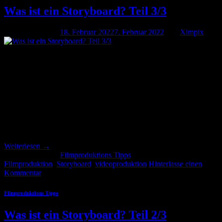
Was ist ein Storyboard? Teil 3/3
Veröffentlicht am
18. Februar 2022
7. Februar 2022
von
Ximpix
18
Feb.
Was ist ein Storyboard? Teil 3/3 Was sind die Bestandteile eines
Storyboards? Die Skizzen wurden entworfen und werden auf die
Storyboard-Vorlage übertragen. Perfektion ist dabei nicht wichtig,
weil es nur ein Entwurf ist. Folgende Bestandteile können beliebig
nach den eigenen Wünschen verändert oder neu erschaffen werden.
Die Bildgestaltung, wie beispielsweise das Licht oder das
Farbspektrum. […]
Weiterlesen
→
Veröffentlicht am
Filmproduktions Tipps
|
Markiert
Filmproduktion
,
Storyboard
,
videoproduktion
Hinterlasse einen
Kommentar
Filmproduktions Tipps
Was ist ein Storyboard? Teil 2/3