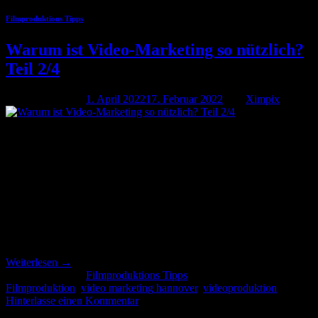
Filmproduktions Tipps
Warum ist Video-Marketing so nützlich?
Teil 2/4
Veröffentlicht am
1. April 2022
17. Februar 2022
von
Ximpix
01
Apr.
Warum ist Video-Marketing so nützlich? Teil 2 von 4 SEO – warum
ist Suchmaschinenoptimierung beim Video-Marketing so wichtig?
Im Teil 2 geht es u.a. um die Frage das Video-Marketing in der
Suchmaschinenoptimierung so wichtig ist. Videos dienen nicht nur
zur Unterhaltung der gewünschten Zielgruppe. Sie bieten im
Bereich der Suchmaschinenoptimierung (SEO) Möglichkeiten, das
Ranking der […]
Weiterlesen
→
Veröffentlicht am
Filmproduktions Tipps
|
Markiert
Filmproduktion
,
video marketing hannover
,
videoproduktion
Hinterlasse einen Kommentar