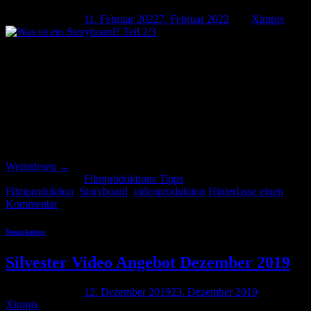
Veröffentlicht am
11. Februar 2022
7. Februar 2022
von
Ximpix
11
Feb.
Was ist ein Storyboard? Teil 2/3 Wie teuer ist ein Storyboard für eine
Filmproduktion? Die Kosten werden nach dem Aufwand berechnet.
Zum Beispiel kann pro Bild der Preis kalkuliert werden oder es wird
ein Tages- oder Stundensatz festgelegt. Für größerer Aufträge eignet
sich eine Pauschale mit dem Storyboard-Artisten zu vereinbaren.
Der Preis richtet sich nach […]
Weiterlesen
→
Veröffentlicht am
Filmproduktions Tipps
|
Markiert
Filmproduktion
,
Storyboard
,
videoproduktion
Hinterlasse einen
Kommentar
Neuigkeiten
Silvester Video Angebot Dezember 2019
Veröffentlicht am
12. Dezember 2019
23. Dezember 2019
von
Ximpix