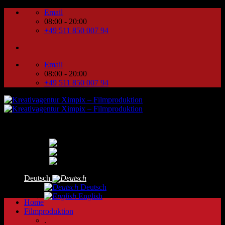
Zum
Email
Inhalt
08:00 - 20:00
springen
+49 511 850 007 94
Email
08:00 - 20:00
+49 511 850 007 94
Deutsch
Deutsch
English
Home
Filmproduktion
.