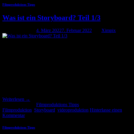
Filmproduktions Tipps
Was ist ein Storyboard? Teil 1/3
Veröffentlicht am
4. März 2022
7. Februar 2022
von
Ximpix
04
März
Was ist ein Storyboard? Teil 1/3 Wieso ist das Storyboard so wichtig
für die Filmproduktion? Ein Storyboard ist eine Vorvisualisierung
des späteren Videos oder Films. Dadurch entsteht zwischen dem
Drehbuch und den Dreharbeiten eine Brückenfunktion. Daher sind
Storyboards besonders gut für das Geschichtenerzählen, das
Erklären eines Prozesses und Anzeigen eines Zeitverlaufes geeignet.
Durch das Storyboard […]
Weiterlesen
→
Veröffentlicht am
Filmproduktions Tipps
|
Markiert
Filmproduktion
,
Storyboard
,
videoproduktion
Hinterlasse einen
Kommentar
Filmproduktions Tipps