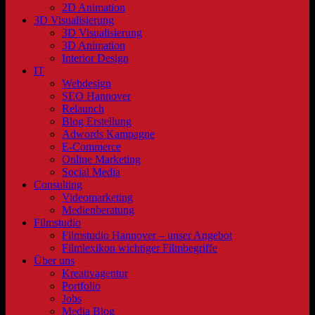
2D Animation
3D Visualisierung
3D Visualisierung
3D Animation
Interior Design
IT
Webdesign
SEO Hannover
Relaunch
Blog Erstellung
Adwords Kampagne
E-Commerce
Online Marketing
Social Media
Consulting
Videomarketing
Medienberatung
Filmstudio
Filmstudio Hannover – unser Angebot
Filmlexikon wichtiger Filmbegriffe
Über uns
Kreativagentur
Portfolio
Jobs
Media Blog