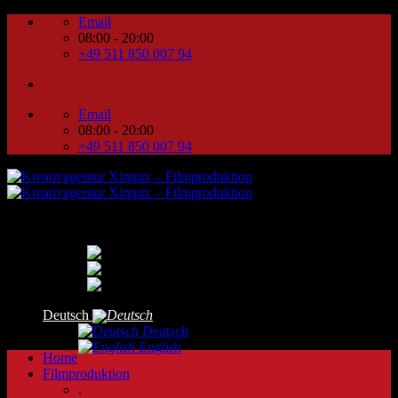
Zum
Email
Inhalt
08:00 - 20:00
springen
+49 511 850 007 94
Email
08:00 - 20:00
+49 511 850 007 94
Deutsch
Deutsch
English
Home
Filmproduktion
.