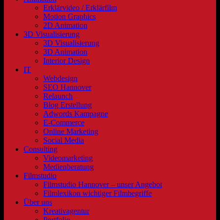
Erklärvideo / Erklärfilm
Motion Graphics
2D Animation
3D Visualisierung
3D Visualisierung
3D Animation
Interior Design
IT
Webdesign
SEO Hannover
Relaunch
Blog Erstellung
Adwords Kampagne
E-Commerce
Online Marketing
Social Media
Consulting
Videomarketing
Medienberatung
Filmstudio
Filmstudio Hannover – unser Angebot
Filmlexikon wichtiger Filmbegriffe
Über uns
Kreativagentur
Portfolio