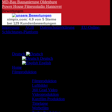
MD-Bau Bausanierung Oldenburg
Power House Fitnessstudio Hannover
Bewertungen
ximpix.com: 4.9 von 5 Sterne
bei 129 Kundenbewertungen
Impressum
AGB
Datenschutzerklärung
EU-Online-
Schlichtungs-Plattform
Copyright 2026 ©
Ximpix
Deutsch
Deutsch
English
Home
Filmproduktion
.
Filmproduktion
Luftbilder
360 Grad Video
Videoproduktion
Kurzfilm Produktion
Timelapse
Werbefilm