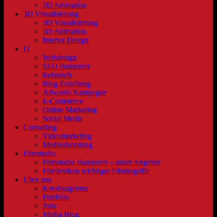
2D Animation
3D Visualisierung
3D Visualisierung
3D Animation
Interior Design
IT
Webdesign
SEO Hannover
Relaunch
Blog Erstellung
Adwords Kampagne
E-Commerce
Online Marketing
Social Media
Consulting
Videomarketing
Medienberatung
Filmstudio
Filmstudio Hannover – unser Angebot
Filmlexikon wichtiger Filmbegriffe
Über uns
Kreativagentur
Portfolio
Jobs
Media Blog