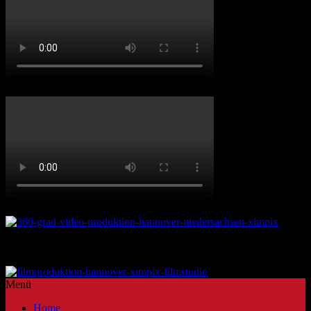
Ximpix bei N-TV
360 Grad Video
Kontakt unter info@ximpix.com
unser Greenscreen Filmstudio Hannover
Menü
Home