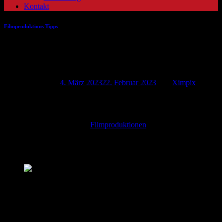
Kontakt
Filmproduktions Tipps
Einstellungsgrößen &
Kameraperspektiven
Veröffentlicht am
4. März 2023
22. Februar 2023
von
Ximpix
Was sind Einstellungsgrößen? (Definition)
Die Einstellungsgröße in
Filmproduktionen
sagt darüber aus, in
welcher Größe ein Objekt oder eine Person dargestellt werden soll.
Es spielt auch die Entfernung der Kamera eine Rolle und mit
welchem Objektiv gearbeitet wird.
Kameraperspektiven und Einstellungsgrößen Ximpix
Die Einstellungsgrößen
Man unterscheidet offiziell acht verschiedene Einstellungsgrößen: