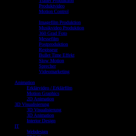
Trailer Produktion
Produktvideo
Motion Control
.
Imagefilm Produktion
Musikvideo Produktion
360 Grad Foto
Messefilm
Postproduktion
Regisseur
Bullet Time Effekt
Slow Motion
Sprecher
Videomarketing
Image Column
Animation
Erklärvideo / Erklärfilm
Motion Graphics
2D Animation
3D Visualisierung
3D Visualisierung
3D Animation
Interior Design
IT
Webdesign