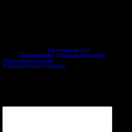
Kontaktieren Sie uns noch heute!
Dieser Eintrag wurde in
Filmproduktions Tipps
gepostet und
markiert
Einstellungsgrößen
,
Filmproduktion Hannover
,
Videoproduktion Hannover
.
Pynkman Musikvideo Produktion
Schreibe einen Kommentar
Deine E-Mail-Adresse wird nicht veröffentlicht.
Erforderliche
Felder sind mit
*
markiert
Kommentar
*