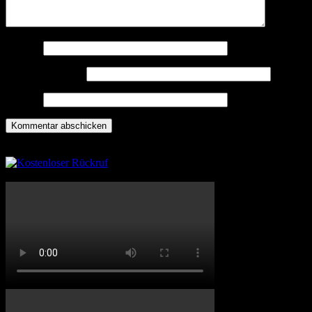
Name
*
E-Mail-Adresse
*
Website
Rückruf anfordern
Ximpix Showreel 2020