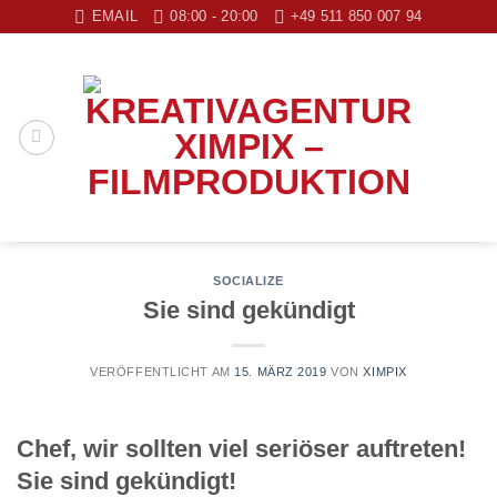
Zum
EMAIL
08:00 - 20:00
+49 511 850 007 94
Inhalt
springen
SOCIALIZE
Sie sind gekündigt
VERÖFFENTLICHT AM
15. MÄRZ 2019
VON
XIMPIX
Chef, wir sollten viel seriöser auftreten!
Sie sind gekündigt!