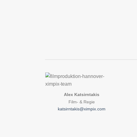
Ahmad Mohammadi
[Master of Arts] Inhaber
Film- & Animation
mohammadi@ximpix.com
Alex Katsirntakis
Film- & Regie
katsirntakis@ximpix.com