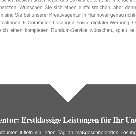
insetzen. Wünschen Sie sich einen einfallsreichen, aber denno
 sind Sie bei unserer Kreativagentur in Hannover genau richt
mationen, E-Commerce Lösungen, sowie digitaler Werbung. Ob 
ch einen kompletten Rundum-Service wünschen, spielt kein
entur: Erstklassige Leistungen für Ihr U
räumen tüfteln wir jeden Tag an maßgeschneiderten Lösunge